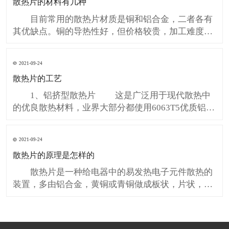
散热片的材料有几种
也有效的减少了安装维护成本和不良损耗。 第
三、防水LED灯
目前常用的散热片材质是铜和铝合金，二者各有
其优缺点。铜的导热性好，但价格较贵，加工难度较
高，重量过大（很多纯铜散热器都超过了CPU对重量
的限制），热容量较小，而且容易氧化。而纯铝太
2021-09-24
软，不能直接使用，都是使用的铝合金才能提供足够
散热片的工艺
的硬度，铝合金的优点是价格低廉，重量轻，但导热
性比铜就要差很多。有些
1、铝挤型散热片 这是广泛用于现代散热中
的优良散热材料，业界大部分都使用6063T5优质铝
材，其纯度可达到98%以上，其热传导能力强﹑密度
小﹑价格便宜所以得到了各大厂家的青睐。依据Intel
2021-09-24
和AMD CPU的热阻值和其发热量的考量，铝挤型厂家
散热片的原理是怎样的
制订相应的模具，将铝锭加热到一定的温度下，使其
物
散热片是一种给电器中的易发热电子元件散热的
装置，多由铝合金，黄铜或青铜做成板状，片状，多
片状等，如电脑中CPU中央处理器要使用相当大的散
热片，电视机中电源管，行管，功放器中的功放管都
要使用散热片。一般散热片在使用中要在电子元件与