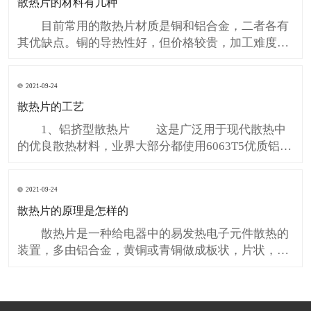
散热片的材料有几种
也有效的减少了安装维护成本和不良损耗。 第
三、防水LED灯
目前常用的散热片材质是铜和铝合金，二者各有
其优缺点。铜的导热性好，但价格较贵，加工难度较
高，重量过大（很多纯铜散热器都超过了CPU对重量
的限制），热容量较小，而且容易氧化。而纯铝太
2021-09-24
软，不能直接使用，都是使用的铝合金才能提供足够
散热片的工艺
的硬度，铝合金的优点是价格低廉，重量轻，但导热
性比铜就要差很多。有些
1、铝挤型散热片 这是广泛用于现代散热中
的优良散热材料，业界大部分都使用6063T5优质铝
材，其纯度可达到98%以上，其热传导能力强﹑密度
小﹑价格便宜所以得到了各大厂家的青睐。依据Intel
2021-09-24
和AMD CPU的热阻值和其发热量的考量，铝挤型厂家
散热片的原理是怎样的
制订相应的模具，将铝锭加热到一定的温度下，使其
物
散热片是一种给电器中的易发热电子元件散热的
装置，多由铝合金，黄铜或青铜做成板状，片状，多
片状等，如电脑中CPU中央处理器要使用相当大的散
热片，电视机中电源管，行管，功放器中的功放管都
要使用散热片。一般散热片在使用中要在电子元件与