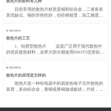
散热片的材料有几种
也有效的减少了安装维护成本和不良损耗。 第
三、防水LED灯
目前常用的散热片材质是铜和铝合金，二者各有
其优缺点。铜的导热性好，但价格较贵，加工难度较
高，重量过大（很多纯铜散热器都超过了CPU对重量
的限制），热容量较小，而且容易氧化。而纯铝太
2021-09-24
软，不能直接使用，都是使用的铝合金才能提供足够
散热片的工艺
的硬度，铝合金的优点是价格低廉，重量轻，但导热
性比铜就要差很多。有些
1、铝挤型散热片 这是广泛用于现代散热中
的优良散热材料，业界大部分都使用6063T5优质铝
材，其纯度可达到98%以上，其热传导能力强﹑密度
小﹑价格便宜所以得到了各大厂家的青睐。依据Intel
2021-09-24
和AMD CPU的热阻值和其发热量的考量，铝挤型厂家
散热片的原理是怎样的
制订相应的模具，将铝锭加热到一定的温度下，使其
物
散热片是一种给电器中的易发热电子元件散热的
装置，多由铝合金，黄铜或青铜做成板状，片状，多
片状等，如电脑中CPU中央处理器要使用相当大的散
热片，电视机中电源管，行管，功放器中的功放管都
要使用散热片。一般散热片在使用中要在电子元件与